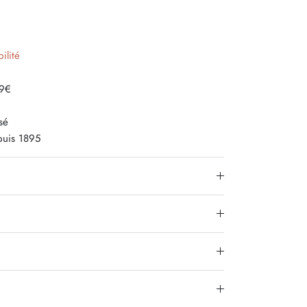
Γ
ilité
79€
sé
epuis 1895