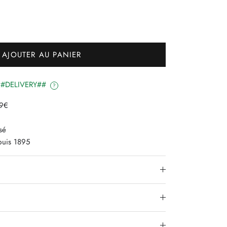
AJOUTER AU PANIER
é ##DELIVERY##
?
79€
sé
epuis 1895