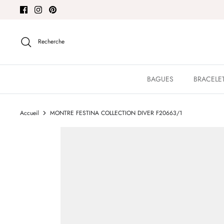
Passer
au
contenu
Recherche
BAGUES
BRACELE
Accueil
MONTRE FESTINA COLLECTION DIVER F20663/1