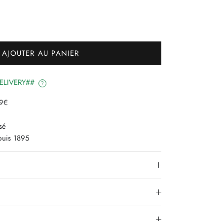
AJOUTER AU PANIER
#DELIVERY##
?
79€
sé
epuis 1895