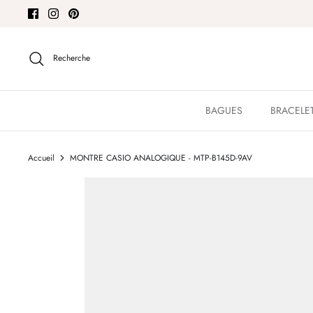
Passer
au
contenu
Recherche
BAGUES
BRACELE
Accueil
MONTRE CASIO ANALOGIQUE - MTP-B145D-9AV