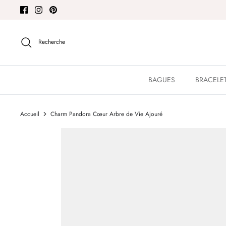
Passer
au
contenu
Recherche
BAGUES
BRACELE
Accueil
Charm Pandora Cœur Arbre de Vie Ajouré