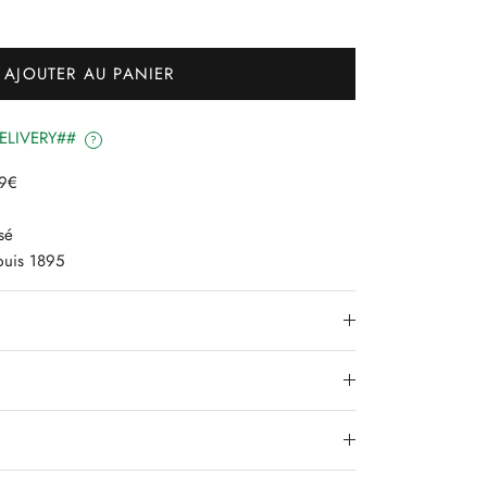
Γ
AJOUTER AU PANIER
#DELIVERY##
?
79€
sé
epuis 1895