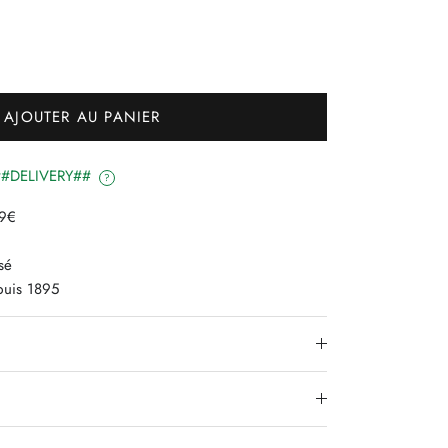
AJOUTER AU PANIER
é ##DELIVERY##
?
79€
sé
epuis 1895