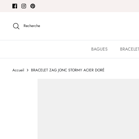
Passer
au
contenu
Recherche
BAGUES
BRACELE
Accueil
BRACELET ZAG JONC STORMY ACIER DORÉ