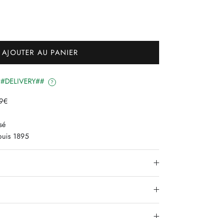
AJOUTER AU PANIER
é ##DELIVERY##
?
79€
sé
epuis 1895