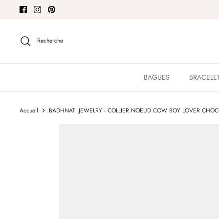
Passer
au
contenu
Recherche
BAGUES
BRACELE
Accueil
BADHNATI JEWELRY - COLLIER NOEUD COW BOY LOVER CHO