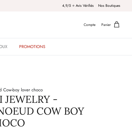
4,9/5 ⭐️ Avis Vérifiés
Nos Boutiques
Compte
Panier
JOUX
PROMOTIONS
ud Cow-boy lover choco
 JEWELRY -
 NOEUD COW BOY
HOCO